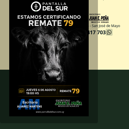
Sarandi 716 - San José de Mayo
Berna 1344 - Nueva Helvecia, Colonia
099 417 703
099 666 291