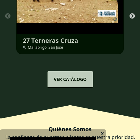
27
Terneras
Cruza
Mal abrigo
,
San José
VER CATÁLOGO
Quiénes Somos
X
La confianza de nuestros clientes es nuestra prioridad.